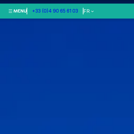
Aller
au
MENU
+33 (0)4 90 65 61 03
FR
contenu